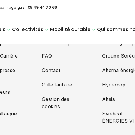
pannage gaz :
05 49 44 70 66
els
Collectivités
Mobilité durable
Qui sommes no
spaces
En savoir plus
Notre grou
Carrière
FAQ
Groupe Sorég
presse
Contact
Alterna énergi
Notre offre
Notre offre
Simulez vos
Nos services aux
Le Groupe
Achat d’énerg
Économies
La gazette de
Espace Client
Le mécénat
mobilité
mobilité
travaux
collectivités
Sorégies
photovoltaïq
d'énergie
l’énergie
Mobilités
Grille tarifaire
Hydrocop
électrique pro
électrique pro
seurs
Gestion des
Altsis
cookies
Distribution
ltaïque
Syndicat
d'électricité
ÉNERGIES V