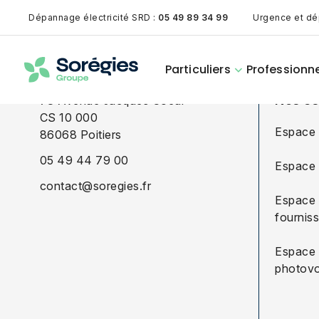
Dépannage électricité SRD :
05 49 89 34 99
Urgence et dé
Particuliers
Professionn
Nos e
78 Avenue Jacques Coeur
CS 10 000
Espace 
86068
Poitiers
05 49 44 79 00
Espace 
Notre offre
Nos offres aux
Nos offres aux
Nos offres
Présentation
contact@soregies.fr
mobilité
professionnels
collectivités
Espace
électrique
particuliers
fournis
Espace
Distribution de
photovo
Gaz